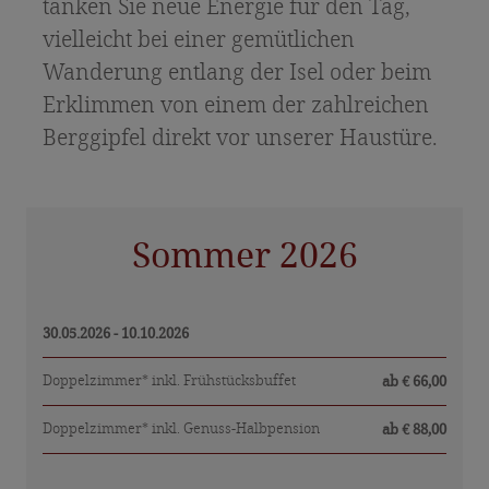
tanken Sie neue Energie für den Tag,
Sehenswürdigkeiten in Osttirol
vielleicht bei einer gemütlichen
Bildergalerie
Wanderung entlang der Isel oder beim
Erklimmen von einem der zahlreichen
Berggipfel direkt vor unserer Haustüre.
Sommer 2026
30.05.2026 - 10.10.2026
Doppelzimmer* inkl. Frühstücksbuffet
ab € 66,00
Doppelzimmer* inkl. Genuss-Halbpension
ab € 88,00