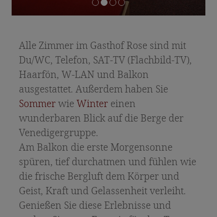
Angebote & Pauschalen
Inklusivleistungen & Preisinfos
Anfrage
Alle Zimmer im Gasthof Rose sind mit
Essen & Trinken
Du/WC, Telefon, SAT-TV (Flachbild-TV),
Haarfön, W-LAN und Balkon
Feste & Jubiläen
ausgestattet. Außerdem haben Sie
Osttiroler Spezialitäten
Sommer
wie
Winter
einen
wunderbaren Blick auf die Berge der
Urlaub in Osttirol
Venedigergruppe.
Sommerurlaub
Am Balkon die erste Morgensonne
spüren, tief durchatmen und fühlen wie
Wandertipps
die frische Bergluft dem Körper und
Winterurlaub
Geist, Kraft und Gelassenheit verleiht.
Nationalpark Hohe Tauern
Genießen Sie diese Erlebnisse und