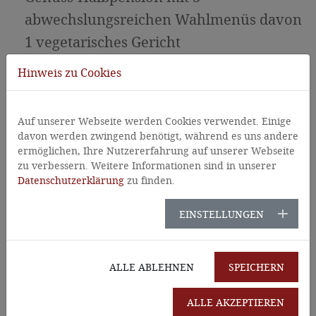
abwechslungsreichen Wahlmenüs davon
1 vegetarisches Gericht
WLAN im gesamten Haus kostenlos
Hinweis zu Cookies
persönliche Wanderempfehlungen und
Tipps zur Region
Auf unserer Webseite werden Cookies verwendet. Einige
- 10 % auf Ihre Ski-Leihausrüstung (im
davon werden zwingend benötigt, während es uns andere
ermöglichen, Ihre Nutzererfahrung auf unserer Webseite
Winter)
zu verbessern. Weitere Informationen sind in unserer
Parkplatz kostenlos
Datenschutzerklärung
zu finden.
Gratisbenützung der öffentlichen
EINSTELLUNGEN
Verkehrsmittel/Busse in Osttirol
ALLE ABLEHNEN
SPEICHERN
ALLE AKZEPTIEREN