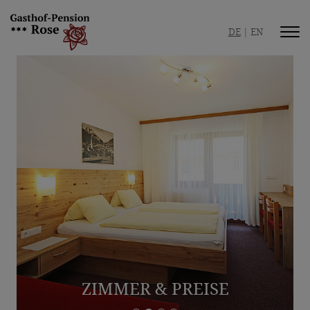
DE
EN
Gasthof / Pension
Ihre Gastgeber
Sichere Gastfreundschaft
Bildergalerie
Beste Lage
Zimmer / Ferienwohnung
Zimmer & Preise
Ferienwohnung & Preise
ZIMMER & PREISE