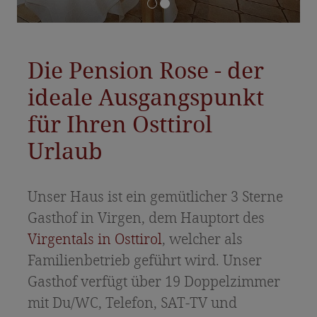
Angebote & Pauschalen
Inklusivleistungen & Preisinfos
Anfrage
Die Pension Rose - der
Essen & Trinken
ideale Ausgangspunkt
für Ihren Osttirol
Feste & Jubiläen
Urlaub
Osttiroler Spezialitäten
Urlaub in Osttirol
Unser Haus ist ein gemütlicher 3 Sterne
Sommerurlaub
Gasthof in Virgen, dem Hauptort des
Virgentals in Osttirol
, welcher als
Wandertipps
Familienbetrieb geführt wird. Unser
Winterurlaub
Gasthof verfügt über 19 Doppelzimmer
Nationalpark Hohe Tauern
mit Du/WC, Telefon, SAT-TV und