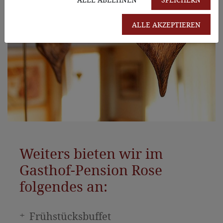
ALLE AKZEPTIEREN
Weiters bieten wir im
Gasthof-Pension Rose
folgendes an:
Frühstücksbuffet