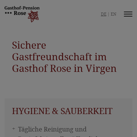
DE
EN
Gasthof / Pension
Sichere
Ihre Gastgeber
Gastfreundschaft im
Sichere Gastfreundschaft
Gasthof Rose in Virgen
Bildergalerie
Beste Lage
Zimmer / Ferienwohnung
HYGIENE & SAUBERKEIT
Zimmer & Preise
Ferienwohnung & Preise
Tägliche Reinigung und