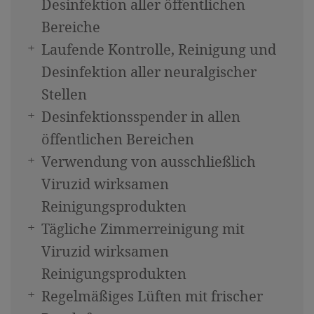
Angebote & Pauschalen
Desinfektion aller öffentlichen
Bereiche
Inklusivleistungen & Preisinfos
Laufende Kontrolle, Reinigung und
Anfrage
Desinfektion aller neuralgischer
Essen & Trinken
Stellen
Desinfektionsspender in allen
Feste & Jubiläen
öffentlichen Bereichen
Osttiroler Spezialitäten
Verwendung von ausschließlich
Urlaub in Osttirol
Viruzid wirksamen
Reinigungsprodukten
Sommerurlaub
Tägliche Zimmerreinigung mit
Wandertipps
Viruzid wirksamen
Winterurlaub
Reinigungsprodukten
Nationalpark Hohe Tauern
Regelmäßiges Lüften mit frischer