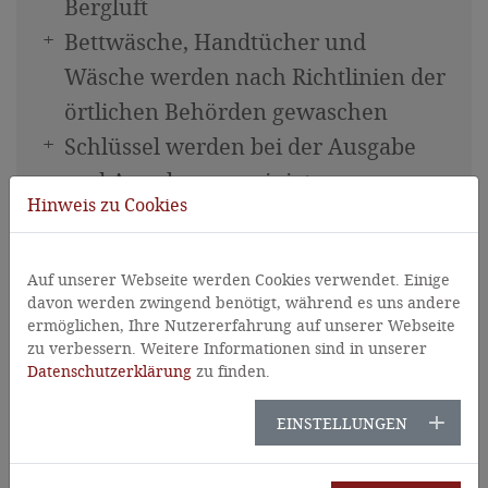
Bergluft
Sehenswürdigkeiten in Osttirol
Bettwäsche, Handtücher und
Bildergalerie
Wäsche werden nach Richtlinien der
örtlichen Behörden gewaschen
Schlüssel werden bei der Ausgabe
und Annahme gereinigt
Hinweis zu Cookies
Auf unserer Webseite werden Cookies verwendet. Einige
MITARBEITER
davon werden zwingend benötigt, während es uns andere
ermöglichen, Ihre Nutzererfahrung auf unserer Webseite
zu verbessern. Weitere Informationen sind in unserer
Unsere Mitarbeiter werden laufend
Datenschutzerklärung
zu finden.
für die erhöhten
EINSTELLUNGEN
Hygienemaßnahmen geschult.
Unsere Mitarbeiter befolgen alle