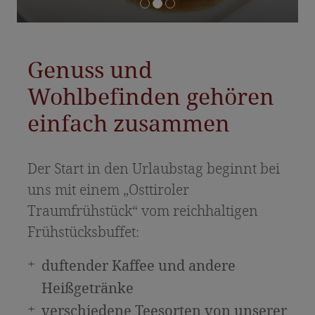
Angebote & Pauschalen
Inklusivleistungen & Preisinfos
Anfrage
Genuss und
Essen & Trinken
Wohlbefinden gehören
einfach zusammen
Feste & Jubiläen
Osttiroler Spezialitäten
Der Start in den Urlaubstag beginnt bei
Urlaub in Osttirol
uns mit einem „Osttiroler
Traumfrühstück“ vom reichhaltigen
Sommerurlaub
Frühstücksbuffet:
Wandertipps
Winterurlaub
duftender Kaffee und andere
Heißgetränke
Nationalpark Hohe Tauern
verschiedene Teesorten von unserer