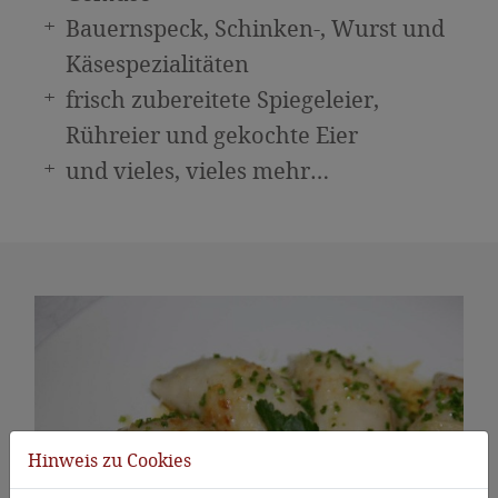
Bauernspeck, Schinken-, Wurst und
Käsespezialitäten
frisch zubereitete Spiegeleier,
Rühreier und gekochte Eier
und vieles, vieles mehr…
Hinweis zu Cookies