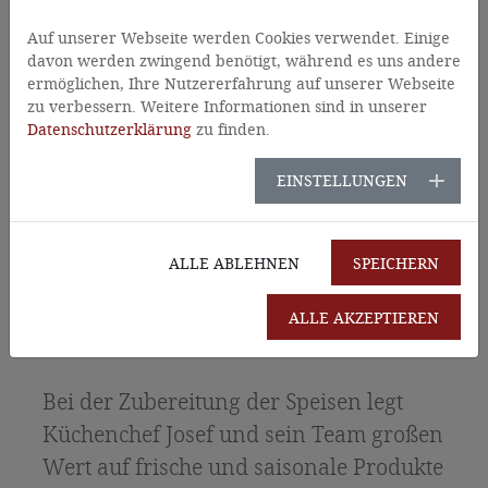
Auf unserer Webseite werden Cookies verwendet. Einige
davon werden zwingend benötigt, während es uns andere
ermöglichen, Ihre Nutzererfahrung auf unserer Webseite
zu verbessern. Weitere Informationen sind in unserer
Datenschutzerklärung
zu finden.
EINSTELLUNGEN
Am besten schmeckt’s mit
ALLE ABLEHNEN
SPEICHERN
Qualität und Regionalität
ALLE AKZEPTIEREN
im Gasthof Rose in Virgen
Bei der Zubereitung der Speisen legt
Küchenchef Josef und sein Team großen
Wert auf frische und saisonale Produkte