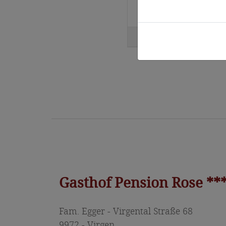
Karin , 71+, September 2025
Gasthof Pension Rose **
Fam. Egger - Virgental Straße 68
9972 - Virgen