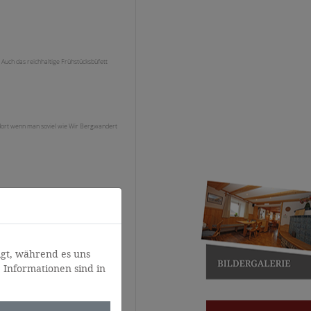
Auch das reichhaltige Frühstücksbüfett
ndort wenn man soviel wie Wir Bergwandert
n wir nicht das letzte Mal da!
eder zu Euch. Danke für Alles Schöne Grüße
gt, während es uns
 Informationen sind in
 wohlgefühlt.