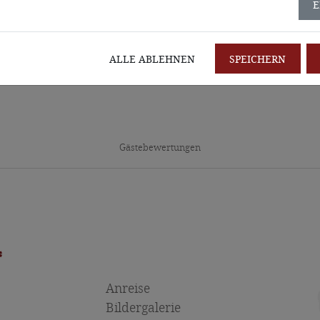
E
Jetzt bewerten
ALLE ABLEHNEN
SPEICHERN
Gästebewertungen
*
Anreise
Bildergalerie