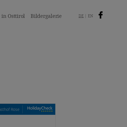
in Osttirol
Bildergalerie
DE
EN
sthof Rose