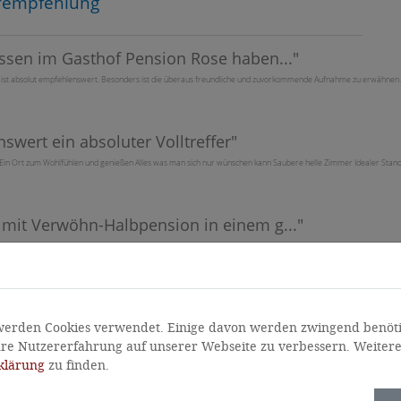
rempfehlung
ssen im Gasthof Pension Rose haben...
"
 ist absolut empfehlenswert. Besonders ist die überaus freundliche und zuvorkommende Aufnahme zu erwähnen. 
swert ein absoluter Volltreffer
"
 ! Ein Ort zum Wohlfühlen und genießen Alles was man sich nur wünschen kann Saubere helle Zimmer Idealer Sta
mit Verwöhn-Halbpension in einem g...
"
gental! Wir wurden herzlich empfangen und bestens umsorgt, und kulinarisch mehr als verwöhnt. Sicherlich ware
zum Wandern Top Unterkunft
"
i Euch in Virgen in Osttirol ! Das Essen ist eine Haubenküche einfach ein Traum. Sehr zu Empfehlen ich komme wi
werden Cookies verwendet. Einige davon werden zwingend benöti
re Nutzererfahrung auf unserer Webseite zu verbessern. Weitere
klärung
zu finden.
erempfehlen
"
chönes geräumiges Zimmer mit schönem Balkon. Super leckeres Frühstücksbüffet u.Abendessen. Wir haben uns sehr